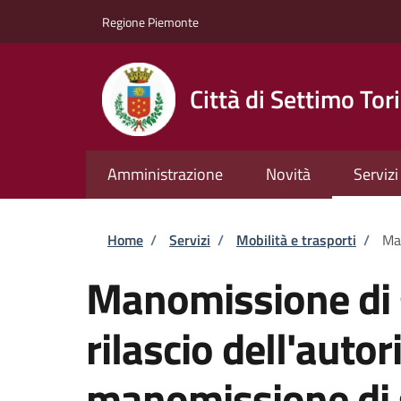
Salta al contenuto principale
Skip to footer content
Regione Piemonte
Città di Settimo Tor
Amministrazione
Novità
Servizi
Briciole di pane
Home
/
Servizi
/
Mobilità e trasporti
/
Man
Manomissione di 
rilascio dell'autor
manomissione di 