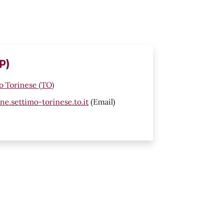
P)
mo Torinese (TO)
.settimo-torinese.to.it
(Email)