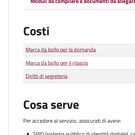
Moduli da compilare e documenti da allegar
Costi
Tipo di pagamento
Importo
Marca da bollo per la domanda
Marca da bollo per il rilascio
Diritti di segreteria
Cosa serve
Per accedere al servizio, assicurati di avere:
SPID (sistema pubblico di identità digitale), ca