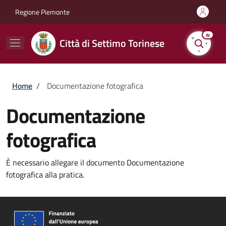
Salta al contenuto principale
Skip to footer content
Regione Piemonte
AI
Città di Settimo Torinese
Briciole di pane
Home
/
Documentazione fotografica
Documentazione
fotografica
È necessario allegare il documento Documentazione
fotografica alla pratica.