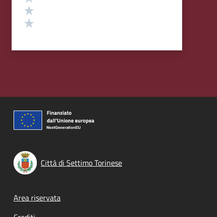
Valuta 2 stelle su 5
Valuta 1 stelle su 5
Città di Settimo Torinese
Footer menu
Area riservata
Crediti