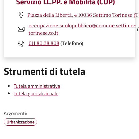
Servizio LL.PP. e Mobilità (CUP)
Piazza della Libertà, 4 10036 Settimo Torinese (
occupazione.suolopubblico@comune.settimo-
(
torinese.to.it
011.80.28.808
(Telefono)
Strumenti di tutela
Tutela amministrativa
Tutela giurisdizionale
Argomenti:
Urbanizzazione