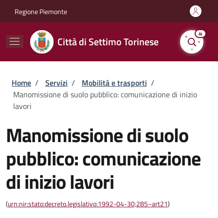
Salta al contenuto principale
Skip to footer content
Regione Piemonte
AI
Città di Settimo Torinese
Briciole di pane
Home
/
Servizi
/
Mobilità e trasporti
/
Manomissione di suolo pubblico: comunicazione di inizio
lavori
Manomissione di suolo
pubblico: comunicazione
di inizio lavori
(
urn:nir:stato:decreto.legislativo:1992-04-30;285~art21
)