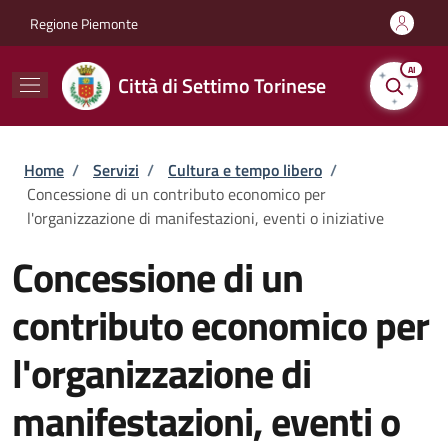
Salta al contenuto principale
Skip to footer content
Regione Piemonte
AI
Città di Settimo Torinese
Briciole di pane
Home
/
Servizi
/
Cultura e tempo libero
/
Concessione di un contributo economico per
l'organizzazione di manifestazioni, eventi o iniziative
Concessione di un
contributo economico per
l'organizzazione di
manifestazioni, eventi o