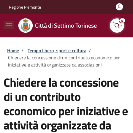
Salta al contenuto principale
Skip to footer content
Regione Piemonte
AI
Città di Settimo Torinese
Briciole di pane
Home
/
Tempo libero, sport e cultura
/
Chiedere la concessione di un contributo economico per
iniziative e attività organizzate da associazioni
Chiedere la concessione
di un contributo
economico per iniziative e
attività organizzate da