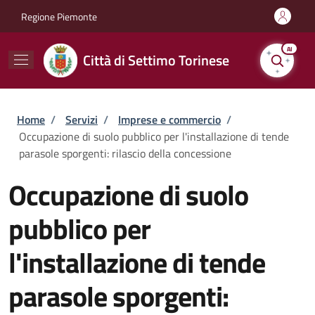
Salta al contenuto principale
Skip to footer content
Regione Piemonte
AI
Città di Settimo Torinese
Briciole di pane
Home
/
Servizi
/
Imprese e commercio
/
Occupazione di suolo pubblico per l'installazione di tende
parasole sporgenti: rilascio della concessione
Occupazione di suolo
pubblico per
l'installazione di tende
parasole sporgenti: