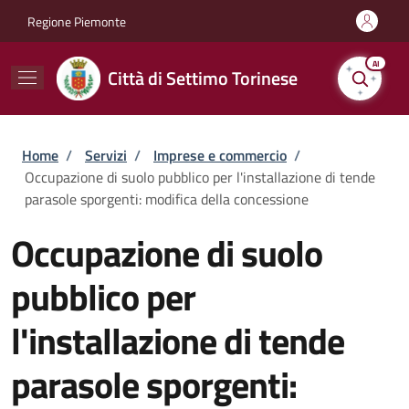
Salta al contenuto principale
Skip to footer content
Regione Piemonte
AI
Città di Settimo Torinese
Briciole di pane
Home
/
Servizi
/
Imprese e commercio
/
Occupazione di suolo pubblico per l'installazione di tende
parasole sporgenti: modifica della concessione
Occupazione di suolo
pubblico per
l'installazione di tende
parasole sporgenti: