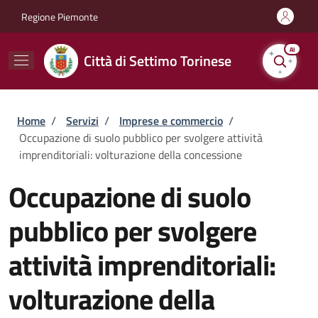
Salta al contenuto principale
Skip to footer content
Regione Piemonte
AI
Città di Settimo Torinese
Briciole di pane
Home
/
Servizi
/
Imprese e commercio
/
Occupazione di suolo pubblico per svolgere attività
imprenditoriali: volturazione della concessione
Occupazione di suolo
pubblico per svolgere
attività imprenditoriali:
volturazione della