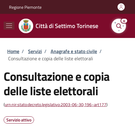
Salta al contenuto principale
Skip to footer content
Regione Piemonte
AI
Città di Settimo Torinese
Briciole di pane
Home
/
Servizi
/
Anagrafe e stato civile
/
Consultazione e copia delle liste elettorali
Consultazione e copia
delle liste elettorali
(
urn:nir:stato:decreto.legislativo:2003-06-30;196~art177
)
Servizio attivo