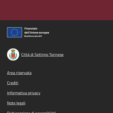
Città di Settimo Torinese
Footer menu
Area riservata
Crediti
Informativa privacy
Note legali
Dichiarazione di accessibilità