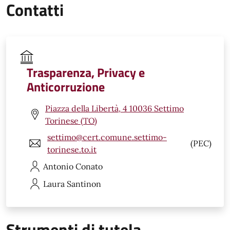
Contatti
Trasparenza, Privacy e
Anticorruzione
Piazza della Libertà, 4 10036 Settimo
Torinese (TO)
settimo@cert.comune.settimo-
(PEC)
torinese.to.it
Antonio
Conato
Laura
Santinon
Strumenti di tutela