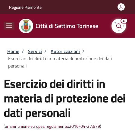
Salta al contenuto principale
Skip to footer content
Regione Piemonte
AI
Città di Settimo Torinese
Briciole di pane
Home
/
Servizi
/
Autorizzazioni
/
Esercizio dei diritti in materia di protezione dei dati
personali
Esercizio dei diritti in
materia di protezione dei
dati personali
(
urn:nir:unione.europea.regolamento:2016-04-27;679
)