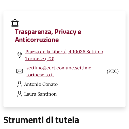
Trasparenza, Privacy e
Anticorruzione
Piazza della Libertà, 4 10036 Settimo
Torinese (TO)
settimo@cert.comune.settimo-
(PEC)
torinese.to.it
Antonio
Conato
Laura
Santinon
Strumenti di tutela