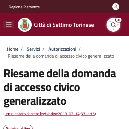
Salta al contenuto principale
Skip to footer content
Regione Piemonte
AI
Città di Settimo Torinese
Briciole di pane
Home
/
Servizi
/
Autorizzazioni
/
Riesame della domanda di accesso civico generalizzato
Riesame della domanda
di accesso civico
generalizzato
(
urn:nir:stato:decreto.legislativo:2013-03-14;33~art5
)
Servizio attivo