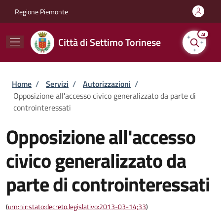
Salta al contenuto principale
Skip to footer content
Regione Piemonte
AI
Città di Settimo Torinese
Briciole di pane
Home
/
Servizi
/
Autorizzazioni
/
Opposizione all'accesso civico generalizzato da parte di
controinteressati
Opposizione all'accesso
civico generalizzato da
parte di controinteressati
(
urn:nir:stato:decreto.legislativo:2013-03-14;33
)