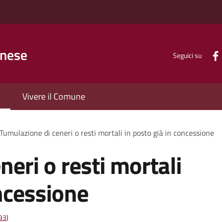
inese
Seguici su
Vivere il Comune
Tumulazione di ceneri o resti mortali in posto già in concessione
eri o resti mortali
oncessione
t93
)