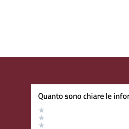
Quanto sono chiare le info
Valutazione
Valuta 5 stelle su 5
Valuta 4 stelle su 5
Valuta 3 stelle su 5