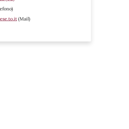
efono)
se.to.it
(Mail)