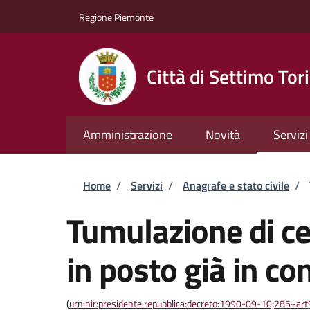
Salta al contenuto principale
Skip to footer content
Regione Piemonte
Città di Settimo Tor
Amministrazione
Novità
Servizi
Briciole di pane
Home
/
Servizi
/
Anagrafe e stato civile
/
Tumulazione di cen
in posto già in c
(
urn:nir:presidente.repubblica:decreto:1990-09-10;285~ar