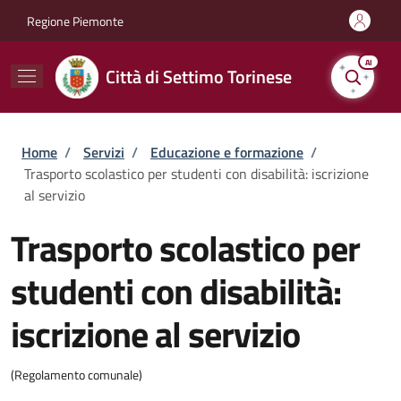
Salta al contenuto principale
Skip to footer content
Regione Piemonte
AI
Città di Settimo Torinese
Briciole di pane
Home
/
Servizi
/
Educazione e formazione
/
Trasporto scolastico per studenti con disabilità: iscrizione
al servizio
Trasporto scolastico per
studenti con disabilità:
iscrizione al servizio
(Regolamento comunale)