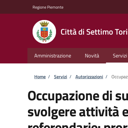
Salta al contenuto principale
Skip to footer content
Regione Piemonte
Città di Settimo Tor
Amministrazione
Novità
Servizi
Briciole di pane
Home
/
Servizi
/
Autorizzazioni
/
Occupazi
Occupazione di su
svolgere attività e
referendarie: pro