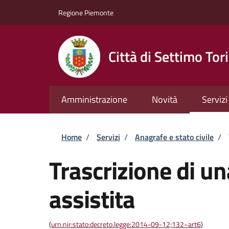
Salta al contenuto principale
Skip to footer content
Regione Piemonte
Città di Settimo Tor
Amministrazione
Novità
Servizi
Briciole di pane
Home
/
Servizi
/
Anagrafe e stato civile
/
Trascrizione di u
assistita
(
urn:nir:stato:decreto.legge:2014-09-12;132~art6
)