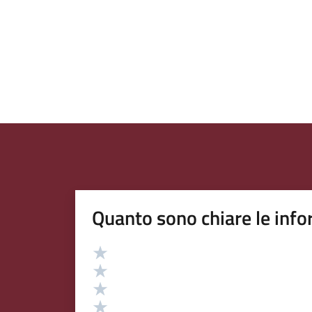
Quanto sono chiare le info
Valutazione
Valuta 5 stelle su 5
Valuta 4 stelle su 5
Valuta 3 stelle su 5
Valuta 2 stelle su 5