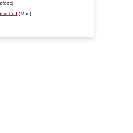
efono)
se.to.it
(Mail)