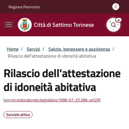
Salta al contenuto principale
Skip to footer content
Regione Piemonte
AI
Città di Settimo Torinese
Briciole di pane
Home
/
Servizi
/
Salute, benessere e assistenza
/
Rilascio dell'attestazione di idoneità abitativa
Rilascio dell'attestazione
di idoneità abitativa
(
urn:nir:stato:decreto.legislativo:1998-07-25;286~art29
)
Servizio attivo