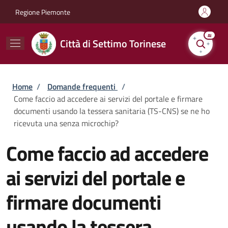
Salta al contenuto principale
Skip to footer content
Regione Piemonte
AI
Città di Settimo Torinese
Briciole di pane
Home
/
Domande frequenti
/
Come faccio ad accedere ai servizi del portale e firmare
documenti usando la tessera sanitaria (TS-CNS) se ne ho
ricevuta una senza microchip?
Come faccio ad accedere
ai servizi del portale e
firmare documenti
usando la tessera