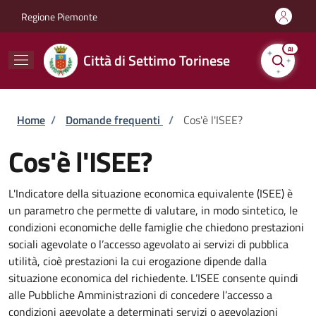
Salta al contenuto principale
Skip to footer content
Regione Piemonte
AI
Città di Settimo Torinese
Briciole di pane
Home
/
Domande frequenti
/
Cos'è l'ISEE?
Cos'è l'ISEE?
L'Indicatore della situazione economica equivalente (ISEE) è
un parametro che permette di valutare, in modo sintetico, le
condizioni economiche delle famiglie che chiedono prestazioni
sociali agevolate o l’accesso agevolato ai servizi di pubblica
utilità, cioè prestazioni la cui erogazione dipende dalla
situazione economica del richiedente. L’ISEE consente quindi
alle Pubbliche Amministrazioni di concedere l’accesso a
condizioni agevolate a determinati servizi o agevolazioni