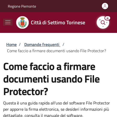
Salta al contenuto principale
Skip to footer content
Regione Piemonte
AI
Città di Settimo Torinese
Briciole di pane
Home
/
Domande frequenti
/
Come faccio a firmare documenti usando File Protector?
Come faccio a firmare
documenti usando File
Protector?
Questa è una guida rapida all'uso del software File Protector
per apporre la firma elettronica, se desideri informazioni più
dettagliate, consulta il manuale del software.