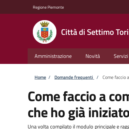
Salta al contenuto principale
Skip to footer content
Regione Piemonte
Città di Settimo Tor
Amministrazione
Novità
Servizi
Briciole di pane
Home
/
Domande frequenti
/
Come faccio a
Come faccio a com
che ho già iniziat
Una volta compilato il modulo principale e ragg