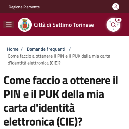
Salta al contenuto principale
Skip to footer content
Regione Piemonte
AI
Città di Settimo Torinese
Briciole di pane
Home
/
Domande frequenti
/
Come faccio a ottenere il PIN e il PUK della mia carta
d'identità elettronica (CIE)?
Come faccio a ottenere il
PIN e il PUK della mia
carta d'identità
elettronica (CIE)?