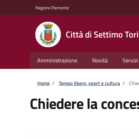
Salta al contenuto principale
Skip to footer content
Regione Piemonte
Città di Settimo Tor
Amministrazione
Novità
Servizi
Briciole di pane
Home
/
Tempo libero, sport e cultura
/
Chie
Chiedere la conce